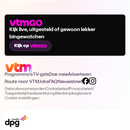
Ga naar Boer zkt Vrouw
Kijk live, uitgesteld of gewoon lekker
bingewatchen
Kijk op
Programma's
TV-gids
Doe mee
Adverteren
Route naar VTM
Jobs
FAQ
Nieuwsbrief
Gebruiksvoorwaarden
Cookiebeleid
Privacybeleid
Toegankelijkheidsverklaring
Wedstrijdreglement
Cookie instellingen