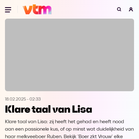
Oeps, browser niet ondersteund
Voor je onze programma's gaat ontdekken,
best je browser updaten of hieronder één
van de ondersteunde browsers
downloaden.
Google Chrome
Download
Firefox
Download
Safari
Download
18.02.2025
-
02:33
Klare taal van Lisa
Microsoft Edge
Download
Klare taal van Lisa: zij heeft het gehad en heeft nood
Opera
Download
aan een passionele kus, of op minst wat duidelijkheid van
haar melkveeboer Ruben. Bekijk 'Boer zkt Vrouw' elke