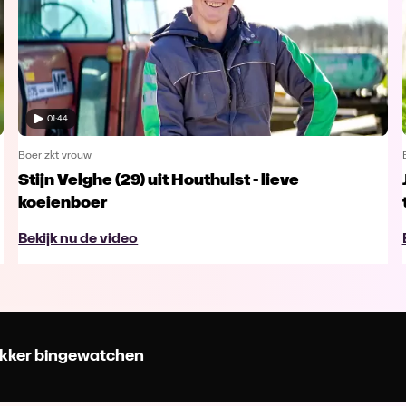
01:44
Boer zkt vrouw
Stijn Velghe (29) uit Houthulst - lieve
koeienboer
Bekijk nu de video
 lekker bingewatchen