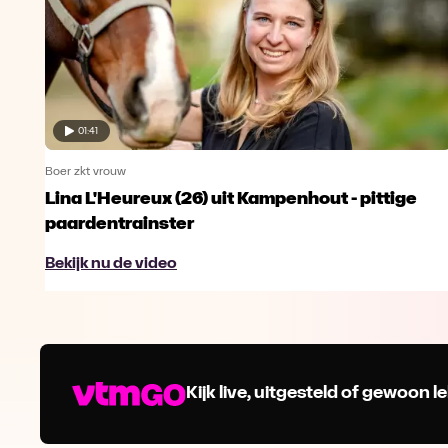
01:41
Boer zkt vrouw
Lina L'Heureux (26) uit Kampenhout - pittige
paardentrainster
Bekijk nu de video
Kijk live, uitgesteld of gewoon