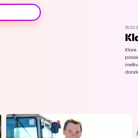
Oeps, browser niet ondersteund
18.02.
Voor je onze programma's gaat ontdekken,
Kl
best je browser updaten of hieronder één
van de ondersteunde browsers
downloaden.
Klare
passi
Google Chrome
Download
melkv
donde
Firefox
Download
Safari
Download
Microsoft Edge
Download
Opera
Download