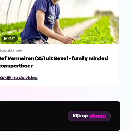
01:47
Boer zkt vrouw
Boer 
Jef Vermeiren (25) uit Bevel - family minded
Jop
topsportboer
avo
Bekijk nu de video
Bek
Kijk op