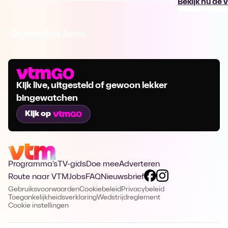
Bekijk nu de 
Ga naar Sing Again
Kijk live, uitgesteld of gewoon lekker
bingewatchen
Kijk op
Programma's
TV-gids
Doe mee
Adverteren
Route naar VTM
Jobs
FAQ
Nieuwsbrief
Gebruiksvoorwaarden
Cookiebeleid
Privacybeleid
Toegankelijkheidsverklaring
Wedstrijdreglement
Cookie instellingen