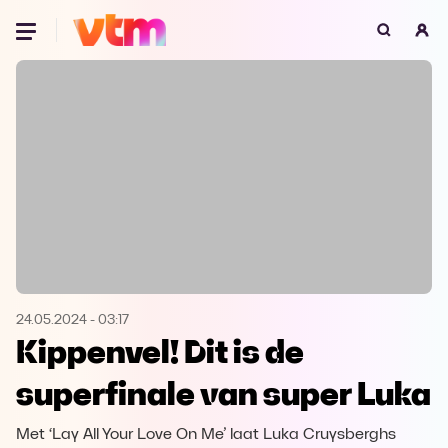
Oeps, browser niet ondersteund
Voor je onze programma's gaat ontdekken,
best je browser updaten of hieronder één
van de ondersteunde browsers
downloaden.
Google Chrome
Download
Firefox
Download
Safari
Download
24.05.2024
-
03:17
Kippenvel! Dit is de
Microsoft Edge
Download
superfinale van super Luka
Opera
Download
Met ‘Lay All Your Love On Me’ laat Luka Cruysberghs