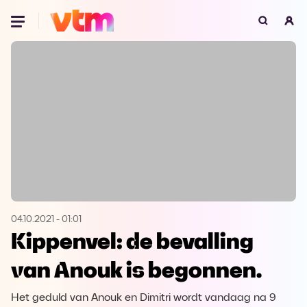
Oeps, browser niet ondersteund
Voor je onze programma's gaat ontdekken,
best je browser updaten of hieronder één
van de ondersteunde browsers
downloaden.
Google Chrome
Download
Firefox
Download
Safari
Download
04.10.2021
-
01:01
Kippenvel: de bevalling
Microsoft Edge
Download
van Anouk is begonnen.
Opera
Download
Het geduld van Anouk en Dimitri wordt vandaag na 9