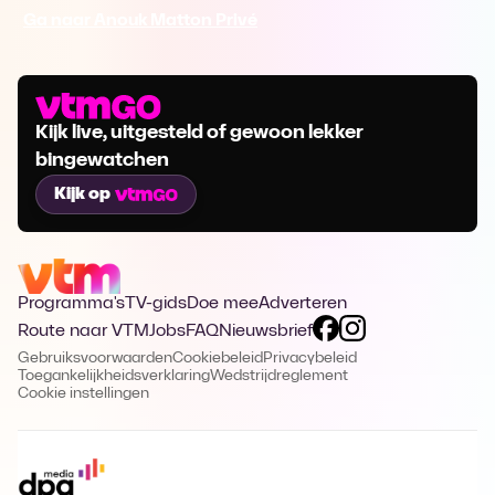
Ga naar Anouk Matton Privé
Kijk live, uitgesteld of gewoon lekker
bingewatchen
Kijk op
Programma's
TV-gids
Doe mee
Adverteren
Route naar VTM
Jobs
FAQ
Nieuwsbrief
Gebruiksvoorwaarden
Cookiebeleid
Privacybeleid
Toegankelijkheidsverklaring
Wedstrijdreglement
Cookie instellingen