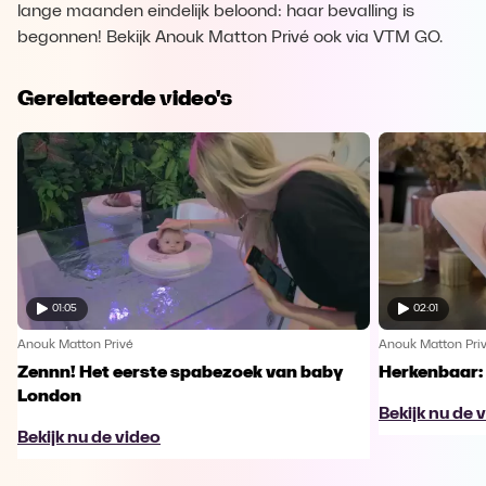
lange maanden eindelijk beloond: haar bevalling is
begonnen! Bekijk Anouk Matton Privé ook via VTM GO.
Gerelateerde video's
01:05
02:01
Anouk Matton Privé
Anouk Matton Pri
Zennn! Het eerste spabezoek van baby
Herkenbaar: 
London
Bekijk nu de 
Bekijk nu de video