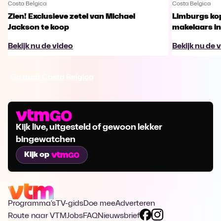
Costa Belgica
Costa Belgica
Zien! Exclusieve zetel van Michael
Limburgs kop
Jackson te koop
makelaars in
Bekijk nu de video
Bekijk nu de 
Ga naar Costa Belgica
Kijk live, uitgesteld of gewoon lekker
bingewatchen
Kijk op
Programma's
TV-gids
Doe mee
Adverteren
Route naar VTM
Jobs
FAQ
Nieuwsbrief