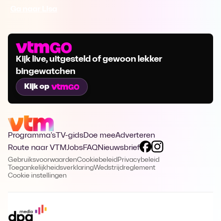
Ga naar Lisa
Kijk live, uitgesteld of gewoon lekker
bingewatchen
Kijk op
Programma's
TV-gids
Doe mee
Adverteren
Route naar VTM
Jobs
FAQ
Nieuwsbrief
Gebruiksvoorwaarden
Cookiebeleid
Privacybeleid
Toegankelijkheidsverklaring
Wedstrijdreglement
Cookie instellingen