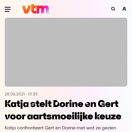
Oeps, browser niet ondersteund
Voor je onze programma's gaat ontdekken,
best je browser updaten of hieronder één
van de ondersteunde browsers
downloaden.
Google Chrome
Download
Firefox
Download
Safari
Download
28.06.2021
-
01:33
Katja stelt Dorine en Gert
Microsoft Edge
Download
voor aartsmoeilijke keuze
Opera
Download
Katja confronteert Gert en Dorine met wat ze gezien