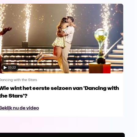
03:22
Dancing with the Stars
Danci
Wie wint het eerste seizoen van 'Dancing with
War
the Stars'?
fin
Bekijk nu de video
Bek