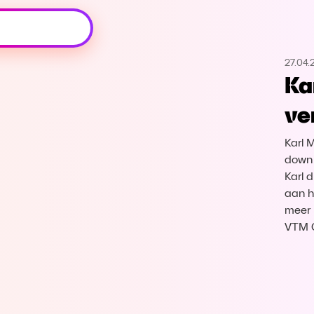
Oeps, browser niet ondersteund
27.04.
Voor je onze programma's gaat ontdekken,
Ka
best je browser updaten of hieronder één
van de ondersteunde browsers
ve
downloaden.
Karl 
Google Chrome
Download
down 
Karl d
Firefox
Download
aan h
meer 
Safari
Download
VTM 
Microsoft Edge
Download
Opera
Download