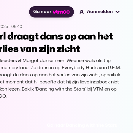
Ga naar
Aanmelden
2025
-
06:40
rl draagt dans op aan het
rlies van zijn zicht
Meesters & Margot dansen een Weense wals als trip
memory lane. Ze dansen op Everybody Hurts van R.E.M.
raagt de dans op aan het verlies van zijn zicht, specifiek
et moment dat hij besefte dat hij zijn lievelingsboek niet
kon lezen. Bekijk ‘Dancing with the Stars’ bij VTM en op
GO.
Ga naar Dancing with the Stars