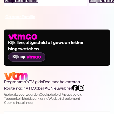
Bekijk nu de video
Bekijk nu de 
Ga naar Familie
Kijk live, uitgesteld of gewoon lekker
bingewatchen
Kijk op
Programma's
TV-gids
Doe mee
Adverteren
Route naar VTM
Jobs
FAQ
Nieuwsbrief
Gebruiksvoorwaarden
Cookiebeleid
Privacybeleid
Toegankelijkheidsverklaring
Wedstrijdreglement
Cookie instellingen