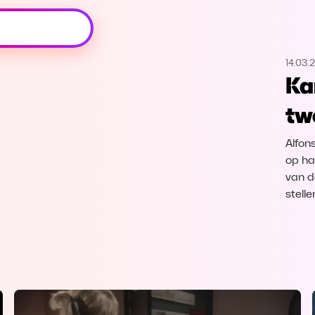
Oeps, browser niet ondersteund
14.03.
Voor je onze programma's gaat ontdekken,
Ka
best je browser updaten of hieronder één
van de ondersteunde browsers
tw
downloaden.
Alfons
Google Chrome
Download
op ha
van d
Firefox
Download
stell
Safari
Download
Microsoft Edge
Download
Opera
Download