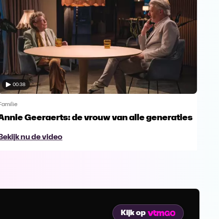
00:38
Familie
Famil
Annie Geeraerts: de vrouw van alle generaties
Ann
lee
Bekijk nu de video
Bek
Kijk op