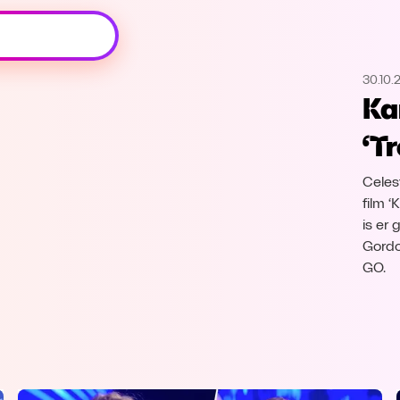
Oeps, browser niet ondersteund
30.10.
Voor je onze programma's gaat ontdekken,
Ka
best je browser updaten of hieronder één
van de ondersteunde browsers
‘T
downloaden.
Celes
Google Chrome
Download
film 
is er
Firefox
Download
Gordo
GO.
Safari
Download
Microsoft Edge
Download
Opera
Download