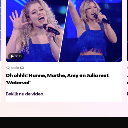
05:10
K2 zoekt K3
Oh ohhh! Hanne, Marthe, Amy én Julia met
'Waterval'
Bekijk nu de video