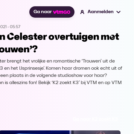
Ga naar
Aanmelden
2021
-
05:57
n Celester overtuigen met
rouwen’?
ter brengt het vrolijke en romantische ‘Trouwen’ uit de
‘K3 en het IJsprinsesje’. Komen haar dromen ook echt uit of
 geen plaats in de volgende studioshow voor haar?
n is alleszins fan! Bekijk ‘K2 zoekt K3’ bij VTM en op VTM
Ga naar K2 zoekt K3