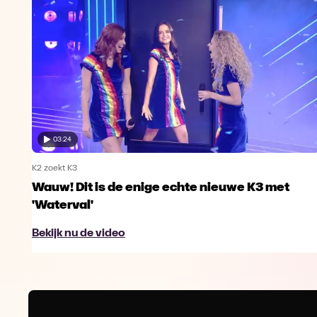
03:24
K2 zoekt K3
Wauw! Dit is de enige echte nieuwe K3 met
'Waterval'
Bekijk nu de video