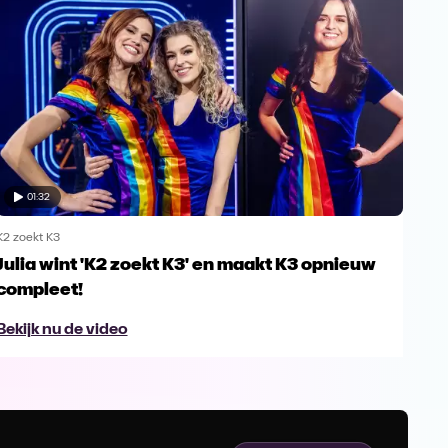
01:32
K2 zoekt K3
K2 zo
Julia wint 'K2 zoekt K3' en maakt K3 opnieuw
Sch
compleet!
Bek
Bekijk nu de video