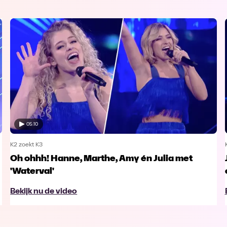
05:10
K2 zoekt K3
Oh ohhh! Hanne, Marthe, Amy én Julia met
'Waterval'
Bekijk nu de video