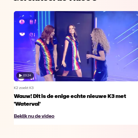
03:24
K2 zoekt K3
Wauw! Dit is de enige echte nieuwe K3 met
'Waterval'
Bekijk nu de video