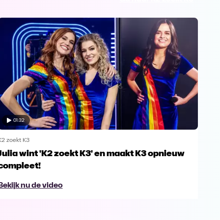
01:32
K2 zoekt K3
K2 zo
Julia wint 'K2 zoekt K3' en maakt K3 opnieuw
Sch
compleet!
Bek
Bekijk nu de video