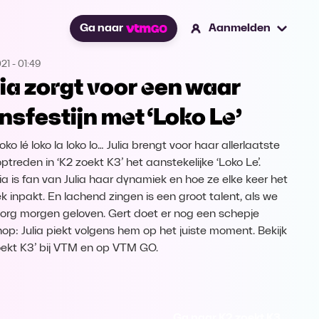
Ga naar
Aanmelden
021
-
01:49
lia zorgt voor een waar
nsfestijn met ‘Loko Le’
oko lé loko la loko lo… Julia brengt voor haar allerlaatste
ptreden in ‘K2 zoekt K3’ het aanstekelijke ‘Loko Le’.
ia is fan van Julia haar dynamiek en hoe ze elke keer het
ek inpakt. En lachend zingen is een groot talent, als we
org morgen geloven. Gert doet er nog een schepje
op: Julia piekt volgens hem op het juiste moment. Bekijk
oekt K3’ bij VTM en op VTM GO.
Ga naar K2 zoekt K3