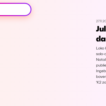
Oeps, browser niet ondersteund
27.11.2
Voor je onze programma's gaat ontdekken,
Ju
best je browser updaten of hieronder één
van de ondersteunde browsers
da
downloaden.
Loko l
Google Chrome
Download
solo-o
Natal
Firefox
Download
publi
Ingeb
Safari
Download
boven
‘K2 z
Microsoft Edge
Download
Opera
Download