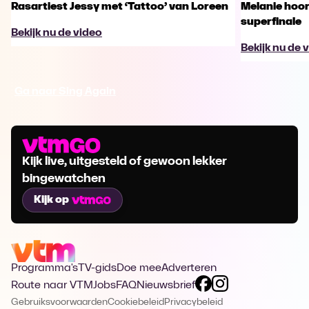
Rasartiest Jessy met ‘Tattoo’ van Loreen
Melanie hoort
superfinale
Bekijk nu de video
Bekijk nu de 
Ga naar Sing Again
Kijk live, uitgesteld of gewoon lekker
bingewatchen
Kijk op
Programma's
TV-gids
Doe mee
Adverteren
Route naar VTM
Jobs
FAQ
Nieuwsbrief
Gebruiksvoorwaarden
Cookiebeleid
Privacybeleid