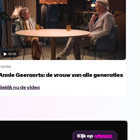
00:38
Familie
Famil
Annie Geeraerts: de vrouw van alle generaties
Ann
lee
Bekijk nu de video
Bek
Kijk op