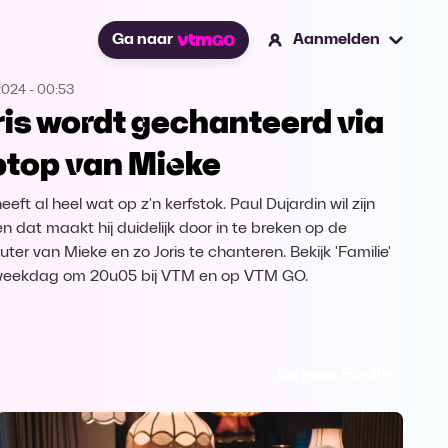
Ga naar
Aanmelden
2024
-
00:53
ris wordt gechanteerd via
ptop van Mieke
heeft al heel wat op z'n kerfstok. Paul Dujardin wil zijn
en dat maakt hij duidelijk door in te breken op de
ter van Mieke en zo Joris te chanteren. Bekijk 'Familie'
weekdag om 20u05 bij VTM en op VTM GO.
Ga naar Familie