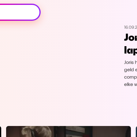
Oeps, browser niet ondersteund
16.09.
Voor je onze programma's gaat ontdekken,
Jo
best je browser updaten of hieronder één
van de ondersteunde browsers
la
downloaden.
Joris 
Google Chrome
Download
geld 
compu
Firefox
Download
elke 
Safari
Download
Microsoft Edge
Download
Opera
Download