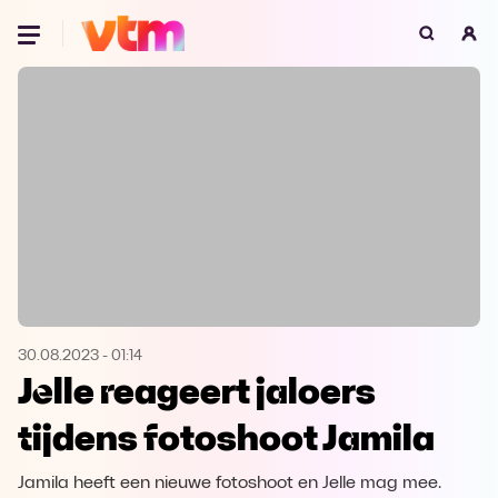
Oeps, browser niet ondersteund
Voor je onze programma's gaat ontdekken,
best je browser updaten of hieronder één
van de ondersteunde browsers
downloaden.
Google Chrome
Download
Firefox
Download
Safari
Download
30.08.2023
-
01:14
Jelle reageert jaloers
Microsoft Edge
Download
tijdens fotoshoot Jamila
Opera
Download
Jamila heeft een nieuwe fotoshoot en Jelle mag mee.