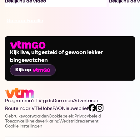
Bekijk nu de video
Bekijk nu de 
Ga naar Familie
Kijk live, uitgesteld of gewoon lekker
bingewatchen
Kijk op
Programma's
TV-gids
Doe mee
Adverteren
Route naar VTM
Jobs
FAQ
Nieuwsbrief
Gebruiksvoorwaarden
Cookiebeleid
Privacybeleid
Toegankelijkheidsverklaring
Wedstrijdreglement
Cookie instellingen