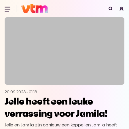
Oeps, browser niet ondersteund
Voor je onze programma's gaat ontdekken,
best je browser updaten of hieronder één
van de ondersteunde browsers
downloaden.
Google Chrome
Download
Firefox
Download
Safari
Download
20.09.2023
-
01:18
Jelle heeft een leuke
Microsoft Edge
Download
verrassing voor Jamila!
Opera
Download
Jelle en Jamila zijn opnieuw een koppel en Jamila heeft