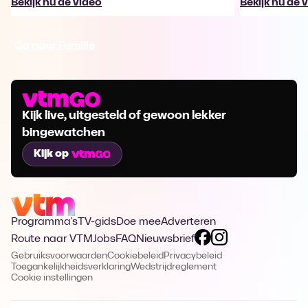
Bekijk nu de video
Bekijk nu de 
Ga naar Familie
Kijk live, uitgesteld of gewoon lekker
bingewatchen
Kijk op
Programma's
TV-gids
Doe mee
Adverteren
Route naar VTM
Jobs
FAQ
Nieuwsbrief
Gebruiksvoorwaarden
Cookiebeleid
Privacybeleid
Toegankelijkheidsverklaring
Wedstrijdreglement
Cookie instellingen