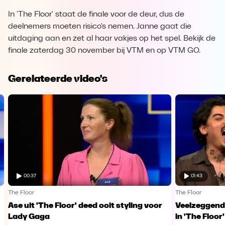
In 'The Floor' staat de finale voor de deur, dus de
deelnemers moeten risico's nemen. Janne gaat die
uitdaging aan en zet al haar vakjes op het spel. Bekijk de
finale zaterdag 30 november bij VTM en op VTM GO.
Gerelateerde video's
00:37
01:43
The Floor
The Floor
Ase uit 'The Floor' deed ooit styling voor
Veelzeggende
Lady Gaga
in 'The Floor'