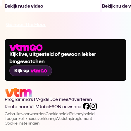
Bekijk nu de video
Bekijk nu de 
Ga naar The Floor
Kijk live, uitgesteld of gewoon lekker
bingewatchen
Kijk op
Programma's
TV-gids
Doe mee
Adverteren
Route naar VTM
Jobs
FAQ
Nieuwsbrief
Gebruiksvoorwaarden
Cookiebeleid
Privacybeleid
Toegankelijkheidsverklaring
Wedstrijdreglement
Cookie instellingen