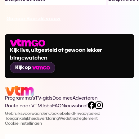
Ga naar Boer zkt vrouw
Kijk live, uitgesteld of gewoon lekker
bingewatchen
Kijk op
Programma's
TV-gids
Doe mee
Adverteren
Route naar VTM
Jobs
FAQ
Nieuwsbrief
Gebruiksvoorwaarden
Cookiebeleid
Privacybeleid
Toegankelijkheidsverklaring
Wedstrijdreglement
Cookie instellingen