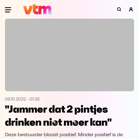
Oeps, browser niet ondersteund
Voor je onze programma's gaat ontdekken,
best je browser updaten of hieronder één
van de ondersteunde browsers
downloaden.
Google Chrome
Download
Firefox
Download
Safari
Download
06.10.2022
-
01:33
"Jammer dat 2 pintjes
Microsoft Edge
Download
drinken niet meer kan"
Opera
Download
Deze bestuurder blaast positief. Minder positief is de