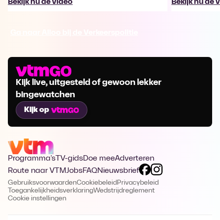
Bekijk nu de video
Bekijk nu de 
Ga naar Alloo bij de Verkeerspolitie
Kijk live, uitgesteld of gewoon lekker
bingewatchen
Kijk op
Programma's
TV-gids
Doe mee
Adverteren
Route naar VTM
Jobs
FAQ
Nieuwsbrief
Gebruiksvoorwaarden
Cookiebeleid
Privacybeleid
Toegankelijkheidsverklaring
Wedstrijdreglement
Cookie instellingen