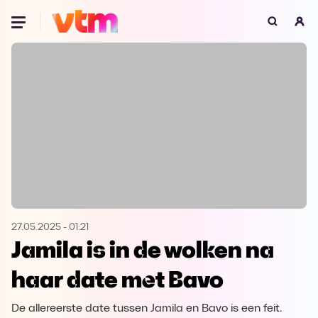
Oeps, browser niet ondersteund
Voor je onze programma's gaat ontdekken,
best je browser updaten of hieronder één
van de ondersteunde browsers
downloaden.
Google Chrome
Download
Firefox
Download
Safari
Download
27.05.2025
-
01:21
Jamila is in de wolken na
Microsoft Edge
Download
haar date met Bavo
Opera
Download
De allereerste date tussen Jamila en Bavo is een feit.