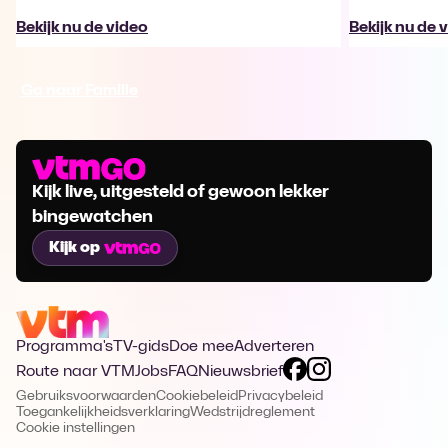
Bekijk nu de video
Bekijk nu de 
Ga naar Familie
Kijk live, uitgesteld of gewoon lekker
bingewatchen
Kijk op
Programma's
TV-gids
Doe mee
Adverteren
Route naar VTM
Jobs
FAQ
Nieuwsbrief
Gebruiksvoorwaarden
Cookiebeleid
Privacybeleid
Toegankelijkheidsverklaring
Wedstrijdreglement
Cookie instellingen