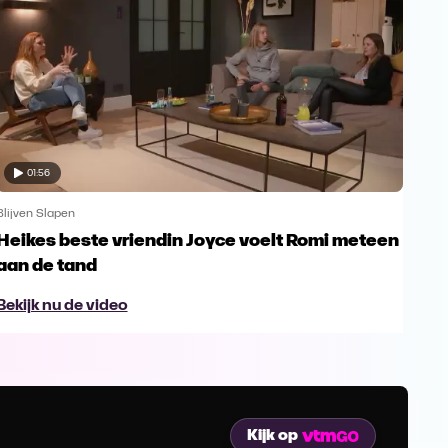
01:56
Blijven Slapen
Blijv
Heikes beste vriendin Joyce voelt Romi meteen
Dim
aan de tand
Pa
Bekijk nu de video
Bek
Kijk op