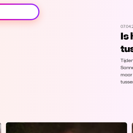
Oeps, browser niet ondersteund
07.04.
Voor je onze programma's gaat ontdekken,
Is
best je browser updaten of hieronder één
van de ondersteunde browsers
tu
downloaden.
Tijden
Google Chrome
Download
Sanne
maar 
Firefox
Download
tusse
Safari
Download
Microsoft Edge
Download
Opera
Download