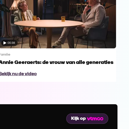
00:38
Familie
Famil
Annie Geeraerts: de vrouw van alle generaties
Ann
lee
Bekijk nu de video
Bek
Kijk op