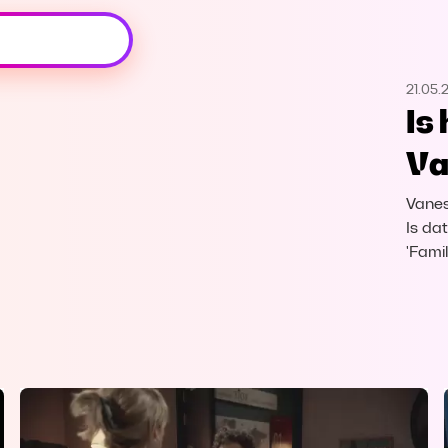
Oeps, browser niet ondersteund
21.05.
Voor je onze programma's gaat ontdekken,
Is
best je browser updaten of hieronder één
van de ondersteunde browsers
Va
downloaden.
Vanes
Google Chrome
Download
Is da
'Fami
Firefox
Download
Safari
Download
Microsoft Edge
Download
Opera
Download