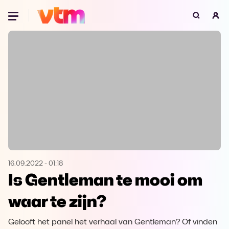
Oeps, browser niet ondersteund
Voor je onze programma's gaat ontdekken,
best je browser updaten of hieronder één
van de ondersteunde browsers
downloaden.
Google Chrome
Download
Firefox
Download
Safari
Download
16.09.2022
-
01:18
Is Gentleman te mooi om
Microsoft Edge
Download
waar te zijn?
Opera
Download
Gelooft het panel het verhaal van Gentleman? Of vinden