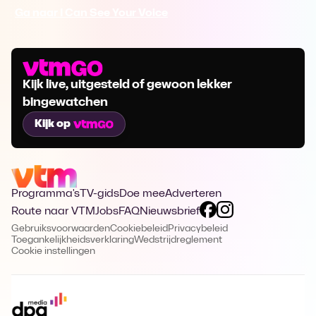
Ga naar I Can See Your Voice
Kijk live, uitgesteld of gewoon lekker
bingewatchen
Kijk op
Programma's
TV-gids
Doe mee
Adverteren
Route naar VTM
Jobs
FAQ
Nieuwsbrief
Gebruiksvoorwaarden
Cookiebeleid
Privacybeleid
Toegankelijkheidsverklaring
Wedstrijdreglement
Cookie instellingen