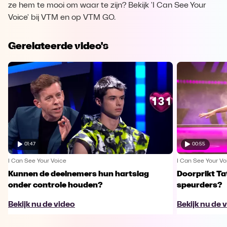
ze hem te mooi om waar te zijn? Bekijk 'I Can See Your
Voice' bij VTM en op VTM GO.
Gerelateerde video's
01:47
00:55
I Can See Your Voice
I Can See Your Vo
Kunnen de deelnemers hun hartslag
Doorprikt Ta
onder controle houden?
speurders?
Bekijk nu de video
Bekijk nu de 