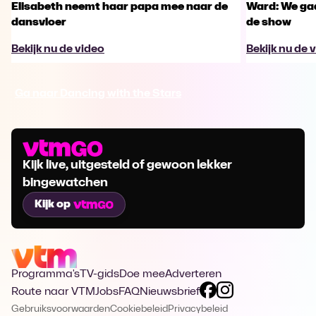
Elisabeth neemt haar papa mee naar de
Ward: We gaa
dansvloer
de show
Bekijk nu de video
Bekijk nu de 
Ga naar Dancing with the Stars
Kijk live, uitgesteld of gewoon lekker
bingewatchen
Kijk op
Programma's
TV-gids
Doe mee
Adverteren
Route naar VTM
Jobs
FAQ
Nieuwsbrief
Gebruiksvoorwaarden
Cookiebeleid
Privacybeleid