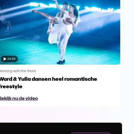
04:29
Dancing with the Stars
Danci
Ward & Yulia dansen heel romantische
Oep
freestyle
Beki
Bekijk nu de video