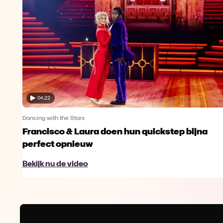
04:22
Dancing with the Stars
s
Francisco & Laura doen hun quickstep bijna
perfect opnieuw
Bekijk nu de video