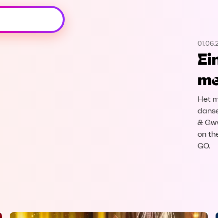
Oeps, browser niet ondersteund
01.06.
Voor je onze programma's gaat ontdekken,
Ei
best je browser updaten of hieronder één
van de ondersteunde browsers
me
downloaden.
Het m
Google Chrome
Download
danse
& Gwy
Firefox
Download
on th
GO.
Safari
Download
Microsoft Edge
Download
Opera
Download