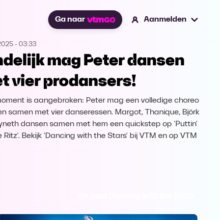
Ga naar
Aanmelden
2025
-
03:33
ndelijk mag Peter dansen
t vier prodansers!
oment is aangebroken: Peter mag een volledige choreo
n samen met vier danseressen. Margot, Thanique, Björk
neth dansen samen met hem een quickstep op 'Puttin'
e Ritz'. Bekijk 'Dancing with the Stars' bij VTM en op VTM
Ga naar Dancing with the Stars