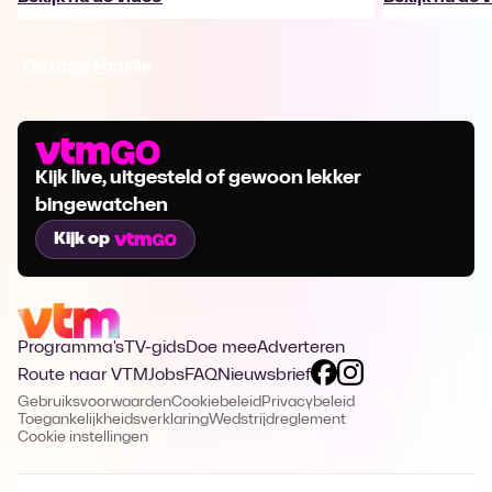
Ga naar Familie
Kijk live, uitgesteld of gewoon lekker
bingewatchen
Kijk op
Programma's
TV-gids
Doe mee
Adverteren
Route naar VTM
Jobs
FAQ
Nieuwsbrief
Gebruiksvoorwaarden
Cookiebeleid
Privacybeleid
Toegankelijkheidsverklaring
Wedstrijdreglement
Cookie instellingen