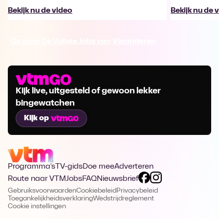
Bekijk nu de video
Bekijk nu de 
Ga naar De Vuilste Jobs van Vlaanderen
Kijk live, uitgesteld of gewoon lekker
bingewatchen
Kijk op
Programma's
TV-gids
Doe mee
Adverteren
Route naar VTM
Jobs
FAQ
Nieuwsbrief
Gebruiksvoorwaarden
Cookiebeleid
Privacybeleid
Toegankelijkheidsverklaring
Wedstrijdreglement
Cookie instellingen