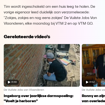
Tim wordt ingeschakeld om een huis leeg te halen. De
vorige eigenaar leed duidelijk aan verzamelwoede:
"Zakjes, zakjes en nog eens zakjes" De Vuilste Jobs Van
Vlaanderen, elke maandag bij VTM 2 en op VTM GO.
Gerelateerde video's
01:48
01:52
De Vuilste Jobs van Vlaanderen
De Vuilste Jobs v
Ingeborg over jaarlijkse darmspoeling:
Ronny en zij
"Voelt je herboren"
van overled