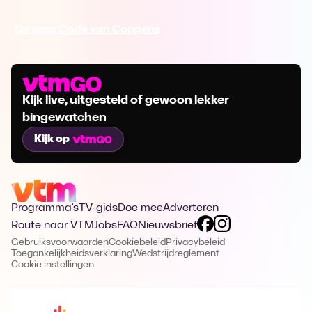
Ga naar Code van Coppens
Kijk live, uitgesteld of gewoon lekker
bingewatchen
Kijk op
Programma's
TV-gids
Doe mee
Adverteren
Route naar VTM
Jobs
FAQ
Nieuwsbrief
Gebruiksvoorwaarden
Cookiebeleid
Privacybeleid
Toegankelijkheidsverklaring
Wedstrijdreglement
Cookie instellingen