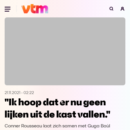
Oeps, browser niet ondersteund
Voor je onze programma's gaat ontdekken,
best je browser updaten of hieronder één
van de ondersteunde browsers
downloaden.
Google Chrome
Download
Firefox
Download
Safari
Download
21.11.2021
-
02:22
"Ik hoop dat er nu geen
Microsoft Edge
Download
lijken uit de kast vallen."
Opera
Download
Conner Rousseau laat zich samen met Guga Baùl