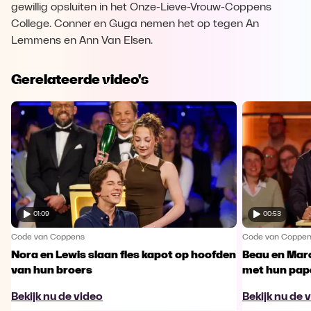
gewillig opsluiten in het Onze-Lieve-Vrouw-Coppens
College. Conner en Guga nemen het op tegen An
Lemmens en Ann Van Elsen.
Gerelateerde video's
01:09
00:53
Code van Coppens
Code van Coppe
Nora en Lewis slaan fles kapot op hoofden
Beau en Marc
van hun broers
met hun pap
Bekijk nu de video
Bekijk nu de 