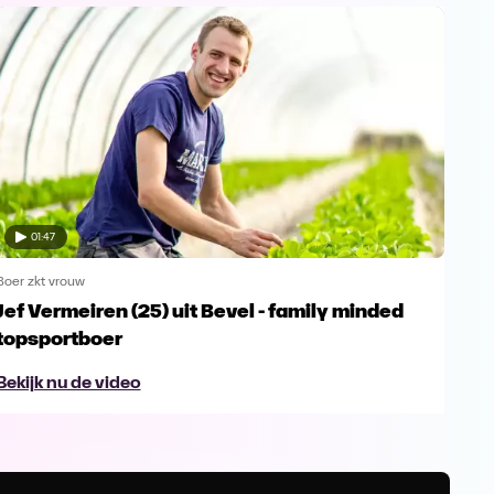
01:47
Boer zkt vrouw
Boer 
Jef Vermeiren (25) uit Bevel - family minded
Jop
topsportboer
avo
Bekijk nu de video
Bek