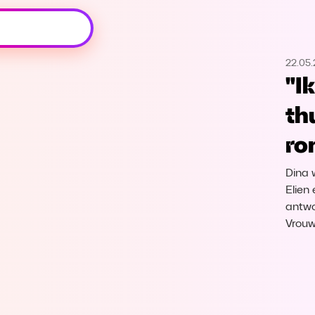
Oeps, browser niet ondersteund
22.05
Voor je onze programma's gaat ontdekken,
"I
best je browser updaten of hieronder één
van de ondersteunde browsers
th
downloaden.
ro
Google Chrome
Download
Dina 
Firefox
Download
Elien
antwoo
Vrouw
Safari
Download
Microsoft Edge
Download
Opera
Download