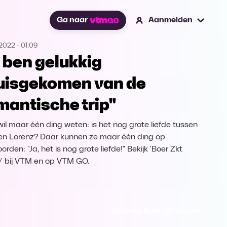
Ga naar
Aanmelden
.2022
-
01:09
k ben gelukkig
uisgekomen van de
mantische trip"
wil maar één ding weten: is het nog grote liefde tussen
 en Lorenz? Daar kunnen ze maar één ding op
rden: "Ja, het is nog grote liefde!" Bekijk 'Boer Zkt
' bij VTM en op VTM GO.
Ga naar Boer zkt vrouw