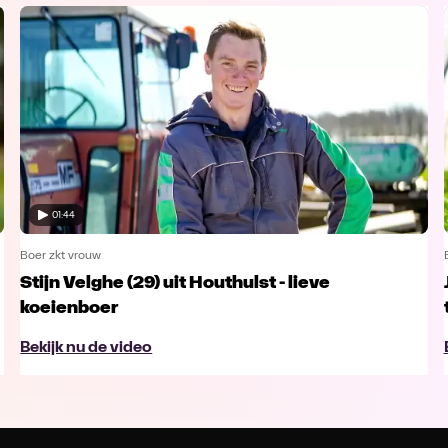
01:44
Boer zkt vrouw
Stijn Velghe (29) uit Houthulst - lieve
koeienboer
Bekijk nu de video