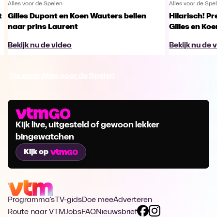
Alles voor de Spelen
Alles voor de Spe
t
Gilles Dupont en Koen Wauters bellen
Hilarisch! Pr
naar prins Laurent
Gilles en Koe
Bekijk nu de video
Bekijk nu de 
Ga naar Alles voor de Spelen
Kijk live, uitgesteld of gewoon lekker
bingewatchen
Kijk op
Programma's
TV-gids
Doe mee
Adverteren
Route naar VTM
Jobs
FAQ
Nieuwsbrief