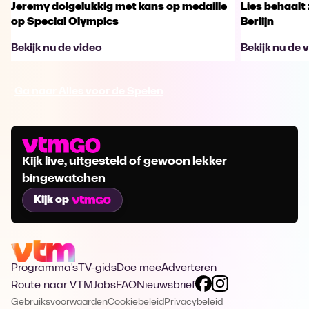
Jeremy dolgelukkig met kans op medaille
Lies behaalt 
op Special Olympics
Berlijn
Bekijk nu de video
Bekijk nu de 
Ga naar Alles voor de Spelen
Kijk live, uitgesteld of gewoon lekker
bingewatchen
Kijk op
Programma's
TV-gids
Doe mee
Adverteren
Route naar VTM
Jobs
FAQ
Nieuwsbrief
Gebruiksvoorwaarden
Cookiebeleid
Privacybeleid