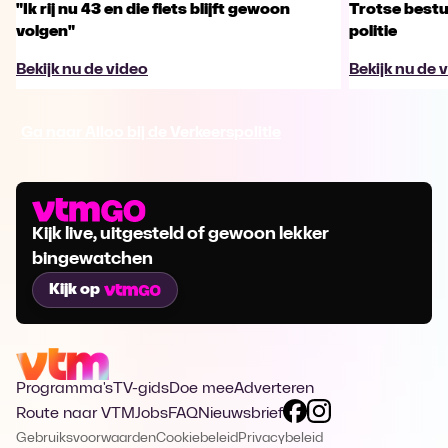
"Ik rij nu 43 en die fiets blijft gewoon
Trotse bestu
volgen"
politie
Bekijk nu de video
Bekijk nu de 
Ga naar Alloo bij de Verkeerspolitie
Kijk live, uitgesteld of gewoon lekker
bingewatchen
Kijk op
Programma's
TV-gids
Doe mee
Adverteren
Route naar VTM
Jobs
FAQ
Nieuwsbrief
Gebruiksvoorwaarden
Cookiebeleid
Privacybeleid