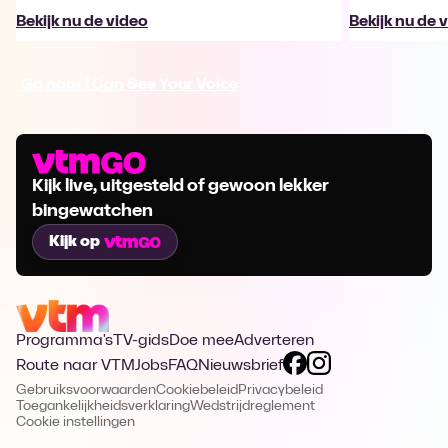
Bekijk nu de video
Bekijk nu de 
Ga naar I Can See Your Voice
Kijk live, uitgesteld of gewoon lekker
bingewatchen
Kijk op
Programma's
TV-gids
Doe mee
Adverteren
Route naar VTM
Jobs
FAQ
Nieuwsbrief
Gebruiksvoorwaarden
Cookiebeleid
Privacybeleid
Toegankelijkheidsverklaring
Wedstrijdreglement
Cookie instellingen