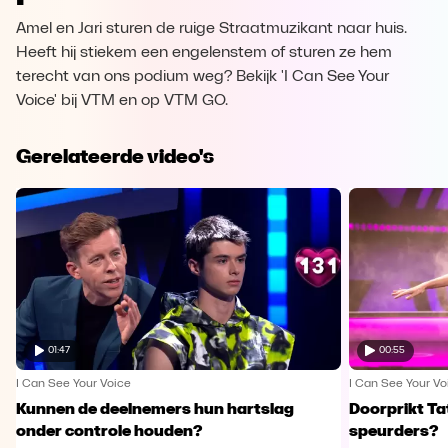
Amel en Jari sturen de ruige Straatmuzikant naar huis.
Heeft hij stiekem een engelenstem of sturen ze hem
terecht van ons podium weg? Bekijk 'I Can See Your
Voice' bij VTM en op VTM GO.
Gerelateerde video's
01:47
00:55
I Can See Your Voice
I Can See Your Vo
Kunnen de deelnemers hun hartslag
Doorprikt Ta
onder controle houden?
speurders?