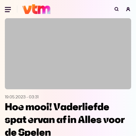
Oeps, browser niet ondersteund
Voor je onze programma's gaat ontdekken,
best je browser updaten of hieronder één
van de ondersteunde browsers
downloaden.
Google Chrome
Download
Firefox
Download
Safari
Download
19.05.2023
-
03:31
Hoe mooi! Vaderliefde
Microsoft Edge
Download
spat ervan af in Alles voor
Opera
Download
de Spelen