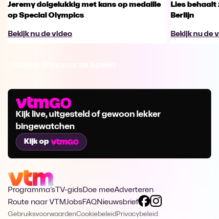
Jeremy dolgelukkig met kans op medaille
Lies behaalt 
op Special Olympics
Berlijn
Bekijk nu de video
Bekijk nu de 
Ga naar Alles voor de Spelen
Kijk live, uitgesteld of gewoon lekker
bingewatchen
Kijk op
Programma's
TV-gids
Doe mee
Adverteren
Route naar VTM
Jobs
FAQ
Nieuwsbrief
Gebruiksvoorwaarden
Cookiebeleid
Privacybeleid