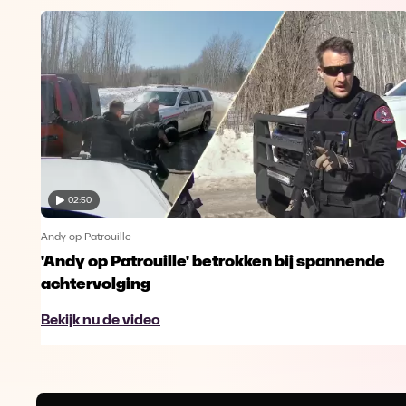
02:50
Andy op Patrouille
'Andy op Patrouille' betrokken bij spannende
achtervolging
Bekijk nu de video