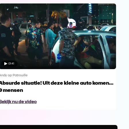
01:41
Andy op Patrouille
Andy 
Absurde situatie! Uit deze kleine auto komen...
And
9 mensen
cri
Bekijk nu de video
Bek