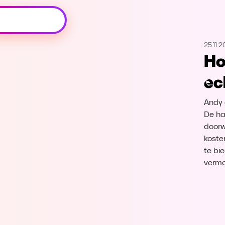
Oeps, browser niet ondersteund
25.11.2
Voor je onze programma's gaat ontdekken,
Ho
best je browser updaten of hieronder één
van de ondersteunde browsers
ec
downloaden.
Andy 
Google Chrome
Download
De har
doorw
Firefox
Download
koste
te bi
Safari
Download
verm
Microsoft Edge
Download
Opera
Download