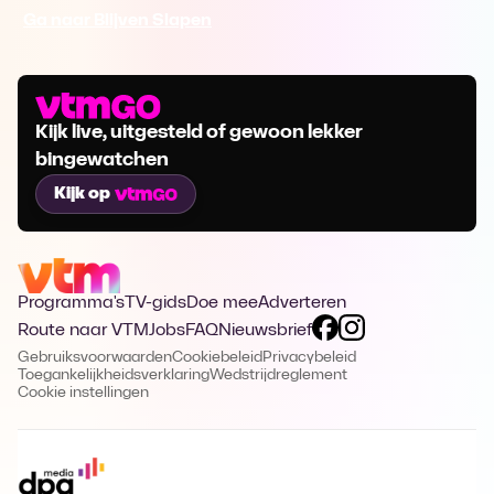
Ga naar Blijven Slapen
Kijk live, uitgesteld of gewoon lekker
bingewatchen
Kijk op
Programma's
TV-gids
Doe mee
Adverteren
Route naar VTM
Jobs
FAQ
Nieuwsbrief
Gebruiksvoorwaarden
Cookiebeleid
Privacybeleid
Toegankelijkheidsverklaring
Wedstrijdreglement
Cookie instellingen