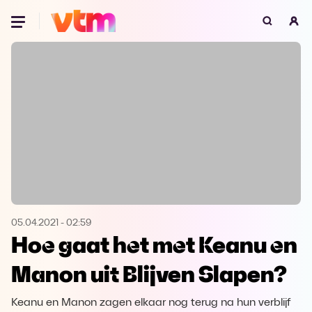
Oeps, browser niet ondersteund
Voor je onze programma's gaat ontdekken,
best je browser updaten of hieronder één
van de ondersteunde browsers
downloaden.
Google Chrome
Download
Firefox
Download
Safari
Download
05.04.2021
-
02:59
Hoe gaat het met Keanu en
Microsoft Edge
Download
Manon uit Blijven Slapen?
Opera
Download
Keanu en Manon zagen elkaar nog terug na hun verblijf