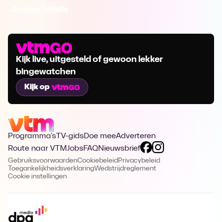
Ga naar Familie
Kijk live, uitgesteld of gewoon lekker
bingewatchen
Kijk op
Programma's
TV-gids
Doe mee
Adverteren
Route naar VTM
Jobs
FAQ
Nieuwsbrief
Gebruiksvoorwaarden
Cookiebeleid
Privacybeleid
Toegankelijkheidsverklaring
Wedstrijdreglement
Cookie instellingen