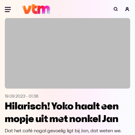
Oeps, browser niet ondersteund
Voor je onze programma's gaat ontdekken,
best je browser updaten of hieronder één
van de ondersteunde browsers
downloaden.
Google Chrome
Download
Firefox
Download
Safari
Download
19.09.2023
-
01:38
Hilarisch! Yoko haalt een
Microsoft Edge
Download
mopje uit met nonkel Jan
Opera
Download
Dat het café nogal gevoelig ligt bij Jan, dat weten we.