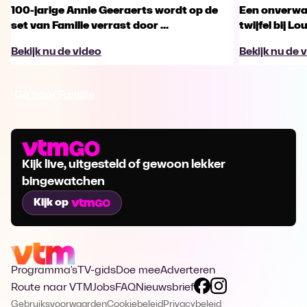
100-jarige Annie Geeraerts wordt op de
Een onverwac
set van Familie verrast door ...
twijfel bij Lo
Bekijk nu de video
Bekijk nu de 
Ga naar Familie
Kijk live, uitgesteld of gewoon lekker
bingewatchen
Kijk op
Programma's
TV-gids
Doe mee
Adverteren
Route naar VTM
Jobs
FAQ
Nieuwsbrief
Gebruiksvoorwaarden
Cookiebeleid
Privacybeleid