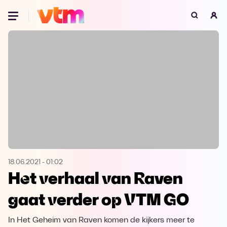
Oeps, browser niet ondersteund
Voor je onze programma's gaat ontdekken,
best je browser updaten of hieronder één
van de ondersteunde browsers
downloaden.
Google Chrome
Download
Firefox
Download
Safari
Download
18.06.2021
-
01:02
Het verhaal van Raven
Microsoft Edge
Download
gaat verder op VTM GO
Opera
Download
In Het Geheim van Raven komen de kijkers meer te