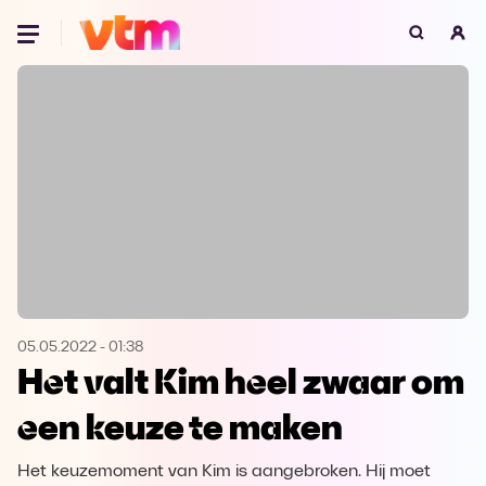
Oeps, browser niet ondersteund
Voor je onze programma's gaat ontdekken,
best je browser updaten of hieronder één
van de ondersteunde browsers
downloaden.
Google Chrome
Download
Firefox
Download
Safari
Download
05.05.2022
-
01:38
Het valt Kim heel zwaar om
Microsoft Edge
Download
een keuze te maken
Opera
Download
Het keuzemoment van Kim is aangebroken. Hij moet