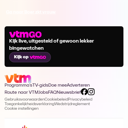
Ga naar Boer zkt vrouw
Kijk live, uitgesteld of gewoon lekker
bingewatchen
Kijk op
Programma's
TV-gids
Doe mee
Adverteren
Route naar VTM
Jobs
FAQ
Nieuwsbrief
Gebruiksvoorwaarden
Cookiebeleid
Privacybeleid
Toegankelijkheidsverklaring
Wedstrijdreglement
Cookie instellingen