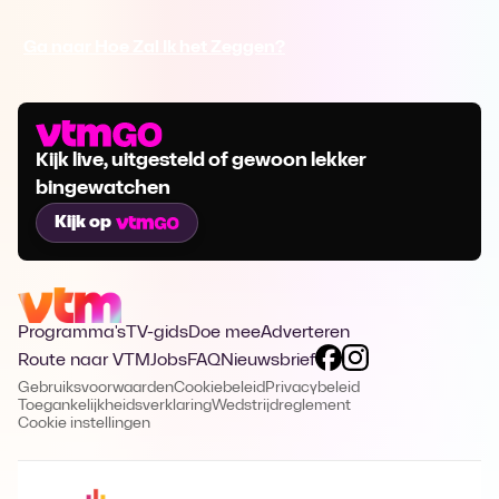
Ga naar Hoe Zal Ik het Zeggen?
Kijk live, uitgesteld of gewoon lekker
bingewatchen
Kijk op
Programma's
TV-gids
Doe mee
Adverteren
Route naar VTM
Jobs
FAQ
Nieuwsbrief
Gebruiksvoorwaarden
Cookiebeleid
Privacybeleid
Toegankelijkheidsverklaring
Wedstrijdreglement
Cookie instellingen