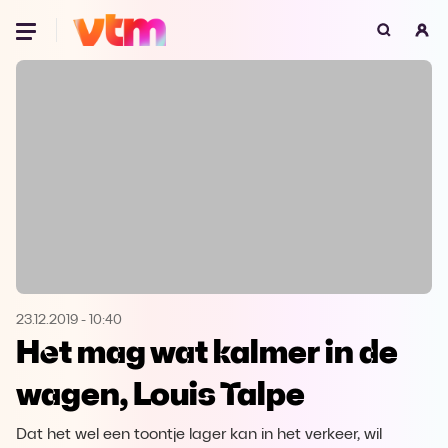
Oeps, browser niet ondersteund
Voor je onze programma's gaat ontdekken,
best je browser updaten of hieronder één
van de ondersteunde browsers
downloaden.
Google Chrome
Download
Firefox
Download
Safari
Download
23.12.2019
-
10:40
Het mag wat kalmer in de
Microsoft Edge
Download
wagen, Louis Talpe
Opera
Download
Dat het wel een toontje lager kan in het verkeer, wil