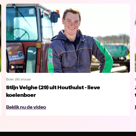
01:44
Boer zkt vrouw
Stijn Velghe (29) uit Houthulst - lieve
koeienboer
Bekijk nu de video