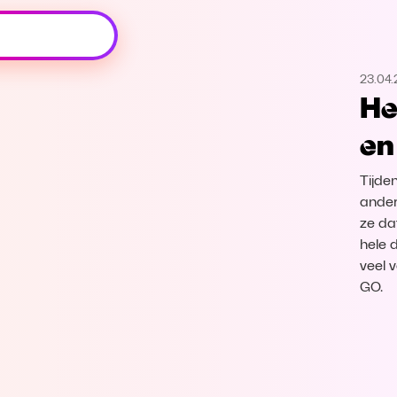
Oeps, browser niet ondersteund
23.04
Voor je onze programma's gaat ontdekken,
He
best je browser updaten of hieronder één
van de ondersteunde browsers
en
downloaden.
Tijde
Google Chrome
Download
ander
ze da
Firefox
Download
hele 
veel 
Safari
Download
GO.
Microsoft Edge
Download
Opera
Download