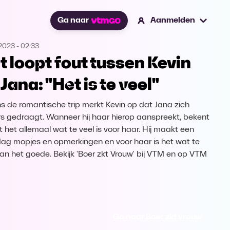
Ga naar
Aanmelden
.2023
-
02:33
t loopt fout tussen Kevin
 Jana: "Het is te veel"
ns de romantische trip merkt Kevin op dat Jana zich
s gedraagt. Wanneer hij haar hierop aanspreekt, bekent
t het allemaal wat te veel is voor haar. Hij maakt een
dag mopjes en opmerkingen en voor haar is het wat te
van het goede. Bekijk 'Boer zkt Vrouw' bij VTM en op VTM
Ga naar Boer zkt vrouw