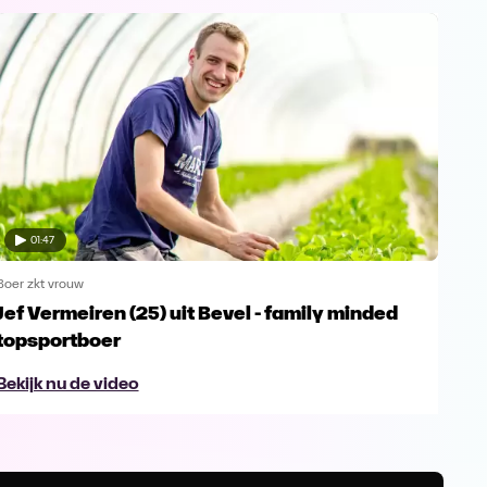
01:47
Boer zkt vrouw
Boer 
Jef Vermeiren (25) uit Bevel - family minded
Jop
topsportboer
avo
Bekijk nu de video
Bek