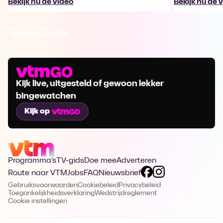
Bekijk nu de video
Bekijk nu de 
Ga naar Familie
Kijk live, uitgesteld of gewoon lekker
bingewatchen
Kijk op
Programma's
TV-gids
Doe mee
Adverteren
Route naar VTM
Jobs
FAQ
Nieuwsbrief
Gebruiksvoorwaarden
Cookiebeleid
Privacybeleid
Toegankelijkheidsverklaring
Wedstrijdreglement
Cookie instellingen