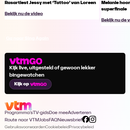
Rasartiest Jessy met ‘Tattoo’ van Loreen
Melanie hoort
superfinale
Bekijk nu de video
Bekijk nu de 
Ga naar Sing Again
Kijk live, uitgesteld of gewoon lekker
bingewatchen
Kijk op
Programma's
TV-gids
Doe mee
Adverteren
Route naar VTM
Jobs
FAQ
Nieuwsbrief
Gebruiksvoorwaarden
Cookiebeleid
Privacybeleid