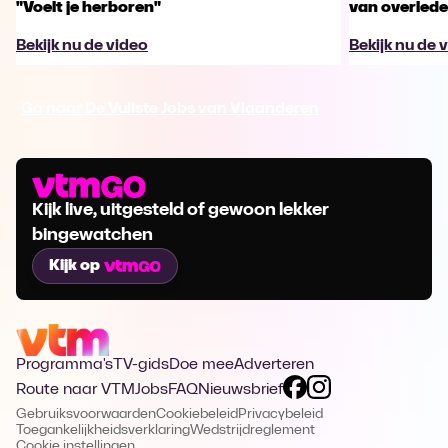
"Voelt je herboren"
van overled
Bekijk nu de video
Bekijk nu de 
Ga naar De Vuilste Jobs van Vlaanderen
Kijk live, uitgesteld of gewoon lekker
bingewatchen
Kijk op
Programma's
TV-gids
Doe mee
Adverteren
Route naar VTM
Jobs
FAQ
Nieuwsbrief
Gebruiksvoorwaarden
Cookiebeleid
Privacybeleid
Toegankelijkheidsverklaring
Wedstrijdreglement
Cookie instellingen