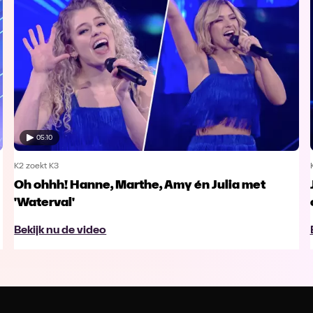
05:10
K2 zoekt K3
Oh ohhh! Hanne, Marthe, Amy én Julia met
'Waterval'
Bekijk nu de video