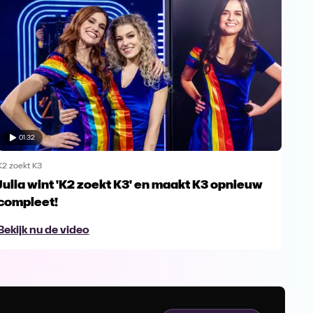
01:32
K2 zoekt K3
K2 zo
Julia wint 'K2 zoekt K3' en maakt K3 opnieuw
Sch
compleet!
Bek
Bekijk nu de video