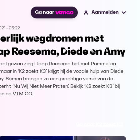
Ga naar
Aanmelden
021
-
05:22
erlijk wegdromen met
ap Reesema, Diede en Amy
al gezien zingt Jaap Reesema het met Pommelien
 maar in ‘K2 zoekt K3’ krijgt hij de vocale hulp van Diede
y. Samen brengen ze een prachtige versie van de
rhit ‘Nu Wij Niet Meer Praten’. Bekijk ‘K2 zoekt K3’ bij
en op VTM GO.
Ga naar K2 zoekt K3