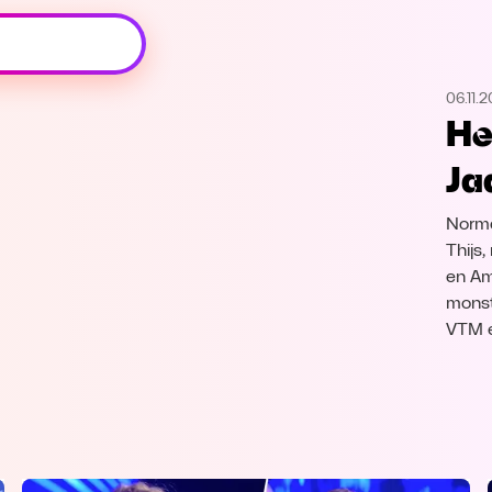
Oeps, browser niet ondersteund
06.11.2
Voor je onze programma's gaat ontdekken,
He
best je browser updaten of hieronder één
van de ondersteunde browsers
Ja
downloaden.
Norma
Google Chrome
Download
Thijs,
en Am
Firefox
Download
monste
VTM 
Safari
Download
Microsoft Edge
Download
Opera
Download