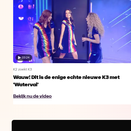
03:24
K2 zoekt K3
Wauw! Dit is de enige echte nieuwe K3 met
'Waterval'
Bekijk nu de video