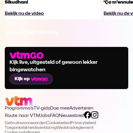
Sikudhani
‘Ça m'ennuie
Bekijk nu de video
Bekijk nu de 
Ga naar The Voice Kids
Kijk live, uitgesteld of gewoon lekker
bingewatchen
Kijk op
Programma's
TV-gids
Doe mee
Adverteren
Route naar VTM
Jobs
FAQ
Nieuwsbrief
Gebruiksvoorwaarden
Cookiebeleid
Privacybeleid
Toegankelijkheidsverklaring
Wedstrijdreglement
Cookie instellingen