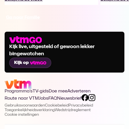
Ga naar Familie
Kijk live, uitgesteld of gewoon lekker
bingewatchen
Kijk op
Programma's
TV-gids
Doe mee
Adverteren
Route naar VTM
Jobs
FAQ
Nieuwsbrief
Gebruiksvoorwaarden
Cookiebeleid
Privacybeleid
Toegankelijkheidsverklaring
Wedstrijdreglement
Cookie instellingen