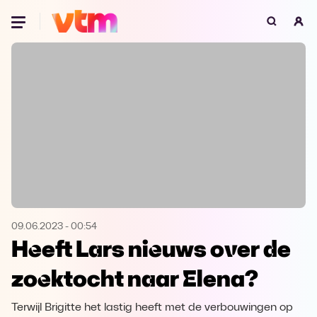
Oeps, browser niet ondersteund
Voor je onze programma's gaat ontdekken,
best je browser updaten of hieronder één
van de ondersteunde browsers
downloaden.
Google Chrome
Download
Firefox
Download
Safari
Download
09.06.2023
-
00:54
Heeft Lars nieuws over de
Microsoft Edge
Download
zoektocht naar Elena?
Opera
Download
Terwijl Brigitte het lastig heeft met de verbouwingen op