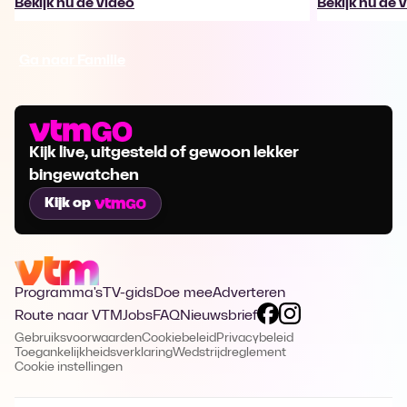
Bekijk nu de video
Bekijk nu de 
Ga naar Familie
Kijk live, uitgesteld of gewoon lekker
bingewatchen
Kijk op
Programma's
TV-gids
Doe mee
Adverteren
Route naar VTM
Jobs
FAQ
Nieuwsbrief
Gebruiksvoorwaarden
Cookiebeleid
Privacybeleid
Toegankelijkheidsverklaring
Wedstrijdreglement
Cookie instellingen