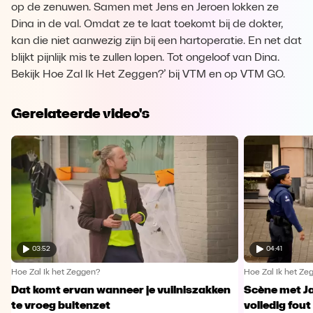
op de zenuwen. Samen met Jens en Jeroen lokken ze
Dina in de val. Omdat ze te laat toekomt bij de dokter,
kan die niet aanwezig zijn bij een hartoperatie. En net dat
blijkt pijnlijk mis te zullen lopen. Tot ongeloof van Dina.
Bekijk Hoe Zal Ik Het Zeggen?’ bij VTM en op VTM GO.
Gerelateerde video's
03:52
04:41
Hoe Zal Ik het Zeggen?
Hoe Zal Ik het Ze
Dat komt ervan wanneer je vuilniszakken
Scène met J
te vroeg buitenzet
volledig fout