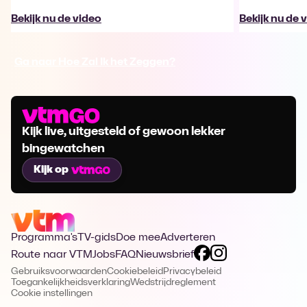
Bekijk nu de video
Bekijk nu de 
Ga naar Hoe Zal Ik het Zeggen?
Kijk live, uitgesteld of gewoon lekker
bingewatchen
Kijk op
Programma's
TV-gids
Doe mee
Adverteren
Route naar VTM
Jobs
FAQ
Nieuwsbrief
Gebruiksvoorwaarden
Cookiebeleid
Privacybeleid
Toegankelijkheidsverklaring
Wedstrijdreglement
Cookie instellingen