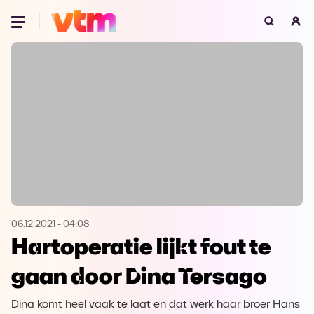
Oeps, browser niet ondersteund
Voor je onze programma's gaat ontdekken,
best je browser updaten of hieronder één
van de ondersteunde browsers
downloaden.
Google Chrome
Download
Firefox
Download
Safari
Download
06.12.2021
-
04:08
Hartoperatie lijkt fout te
Microsoft Edge
Download
gaan door Dina Tersago
Opera
Download
Dina komt heel vaak te laat en dat werk haar broer Hans