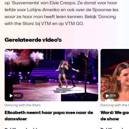
op 'Suavemente' van Elvis Crespo. Ze danst voor haar
liefde voor Latijns-Amerika en ook over de Spaanse les
waar ze haar man heeft leren kennen. Bekijk 'Dancing
with the Stars' bij VTM en op VTM GO.
Gerelateerde video's
06:21
01:18
Dancing with the Stars
Dancing with the 
Elisabeth neemt haar papa mee naar de
Ward: We gaa
dansvloer
de show