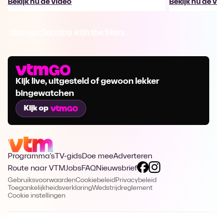
Bekijk nu de video
Bekijk nu de 
Ga naar Dancing with the Stars
Kijk live, uitgesteld of gewoon lekker
bingewatchen
Kijk op
Programma's
TV-gids
Doe mee
Adverteren
Route naar VTM
Jobs
FAQ
Nieuwsbrief
Gebruiksvoorwaarden
Cookiebeleid
Privacybeleid
Toegankelijkheidsverklaring
Wedstrijdreglement
Cookie instellingen