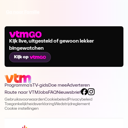
Ga naar Familie
Kijk live, uitgesteld of gewoon lekker
bingewatchen
Kijk op
Programma's
TV-gids
Doe mee
Adverteren
Route naar VTM
Jobs
FAQ
Nieuwsbrief
Gebruiksvoorwaarden
Cookiebeleid
Privacybeleid
Toegankelijkheidsverklaring
Wedstrijdreglement
Cookie instellingen