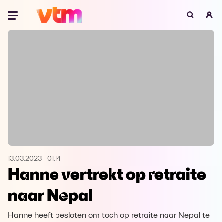
Oeps, browser niet ondersteund
Voor je onze programma's gaat ontdekken,
best je browser updaten of hieronder één
van de ondersteunde browsers
downloaden.
Google Chrome
Download
Firefox
Download
Safari
Download
13.03.2023
-
01:14
Hanne vertrekt op retraite
Microsoft Edge
Download
naar Nepal
Opera
Download
Hanne heeft besloten om toch op retraite naar Nepal te